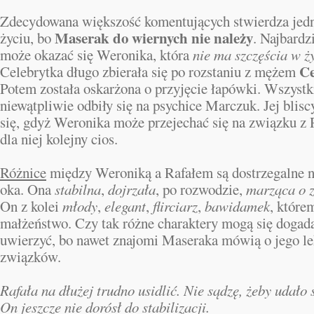
Zdecydowana większość komentujących stwierdza jedn
Maserak do wiernych nie należy
życiu, bo
. Najbard
może okazać się Weronika, która
nie ma szczęścia w ż
Ce
Celebrytka długo zbierała się po rozstaniu z mężem
Potem została oskarżona o przyjęcie łapówki. Wszystk
niewątpliwie odbiły się na psychice Marczuk. Jej blis
się, gdyż Weronika może przejechać się na związku z R
dla niej kolejny cios.
Różnice
między Weroniką a Rafałem są dostrzegalne n
oka. Ona
stabilna
,
dojrzała
, po rozwodzie,
marząca o z
On z kolei
młody
,
elegant
,
flirciarz
,
bawidamek
, które
małżeństwo. Czy tak różne charaktery mogą się dogad
uwierzyć, bo nawet znajomi Maseraka mówią o jego l
związków.
Rafała na dłużej trudno usidlić. Nie sądzę, żeby udało 
On jeszcze nie dorósł do stabilizacji.