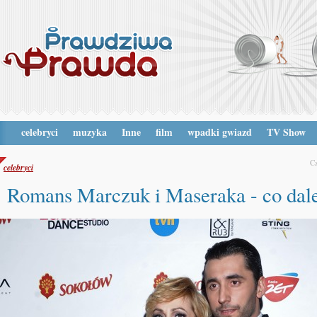
celebryci
muzyka
Inne
film
wpadki gwiazd
TV Show
C
celebryci
Romans Marczuk i Maseraka - co dal