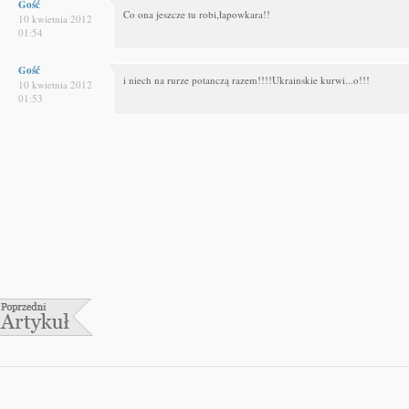
Gość
Co ona jeszcze tu robi,łapowkara!!
10 kwietnia 2012
01:54
Gość
i niech na rurze potanczą razem!!!!Ukrainskie kurwi...o!!!
10 kwietnia 2012
01:53