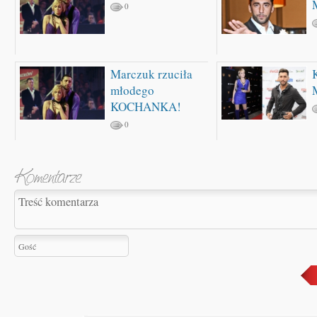
0
Marczuk rzuciła
młodego
KOCHANKA!
0