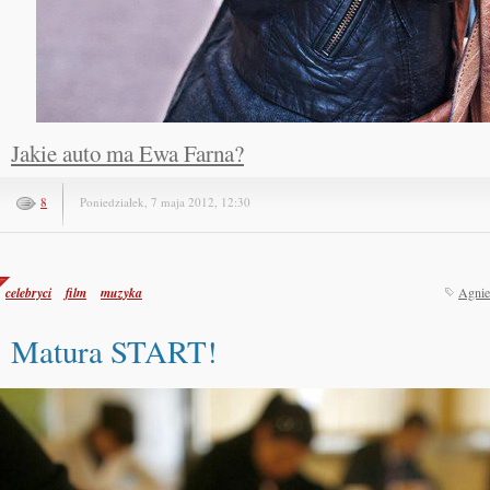
Jakie auto ma Ewa Farna?
8
Poniedziałek, 7 maja 2012, 12:30
celebryci
film
muzyka
Agnie
Matura START!