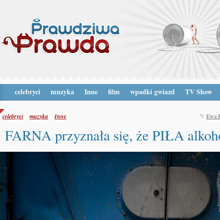
celebryci
muzyka
Inne
film
wpadki gwiazd
TV Show
celebryci
muzyka
Inne
Ewa 
FARNA przyznała się, że PIŁA alkoh