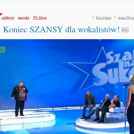
celebryci
muzyka
TV Show
Ewa Farna
Anna Wysz
Koniec SZANSY dla wokalistów!