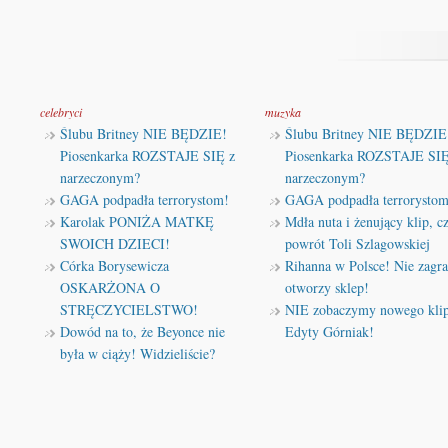
celebryci
muzyka
Ślubu Britney NIE BĘDZIE!
Ślubu Britney NIE BĘDZIE
Piosenkarka ROZSTAJE SIĘ z
Piosenkarka ROZSTAJE SIĘ
narzeczonym?
narzeczonym?
GAGA podpadła terrorystom!
GAGA podpadła terrorystom
Karolak PONIŻA MATKĘ
Mdła nuta i żenujący klip, cz
SWOICH DZIECI!
powrót Toli Szlagowskiej
Córka Borysewicza
Rihanna w Polsce! Nie zagra
OSKARŻONA O
otworzy sklep!
STRĘCZYCIELSTWO!
NIE zobaczymy nowego kli
Dowód na to, że Beyonce nie
Edyty Górniak!
była w ciąży! Widzieliście?