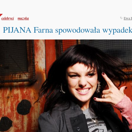
celebryci
muzyka
Ewa 
PIJANA Farna spowodowała wypadek