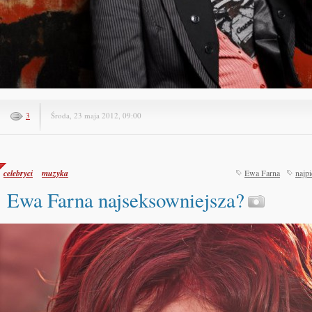
3
Środa, 23 maja 2012, 09:00
celebryci
muzyka
Ewa Farna
najpi
Ewa Farna najseksowniejsza?