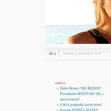
2
Niedziela, 3 czerwca 2012, 10:00
celebryci
Ślubu Britney NIE BĘDZIE!
Piosenkarka ROZSTAJE SIĘ z
narzeczonym?
GAGA podpadła terrorystom!
Karolak PONIŻA MATKĘ