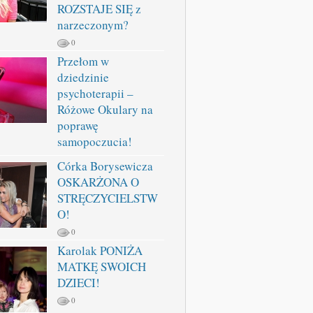
ROZSTAJE SIĘ z
narzeczonym?
0
Przełom w
dziedzinie
psychoterapii –
Różowe Okulary na
poprawę
samopoczucia!
Córka Borysewicza
OSKARŻONA O
STRĘCZYCIELSTW
O!
0
Karolak PONIŻA
MATKĘ SWOICH
DZIECI!
0