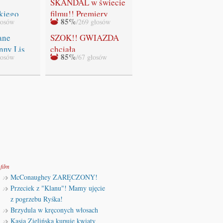
SKANDAL w świecie
kiego
filmu!! Premiery
85%
łosów
/269 głosów
ADEK!
ostatniej części
"Zmierzchu" NIE
ane
SZOK!! GWIAZDA
BĘDZIE!!!
nny Lis
chciała
85%
łosów
/67 głosów
WYSTRZELAĆ
swoich fanów!!!
film
McConaughey ZARĘCZONY!
Przeciek z "Klanu"! Mamy ujęcie
z pogrzebu Ryśka!
Brzydula w kręconych włosach
Kasia Zielińska kupuje kwiaty