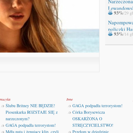
Narzeczona
Lewandows
93%
/29 g
miała WYP
Napompow
policzki Ha
93%
/14 g
muzyka
Inne
Ślubu Britney NIE BĘDZIE!
GAGA podpadła terrorystom!
Piosenkarka ROZSTAJE SIĘ z
Córka Borysewicza
narzeczonym?
OSKARŻONA O
GAGA podpadła terrorystom!
STRĘCZYCIELSTWO!
Mdła nuta i żenujący klip, czyli
Przełom w dziedzinie