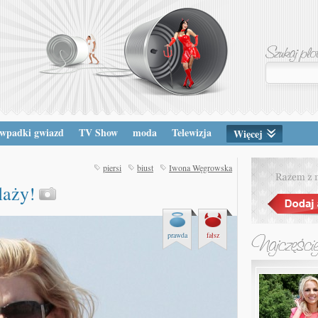
wpadki gwiazd
TV Show
moda
Telewizja
Więcej
piersi
biust
Iwona Węgrowska
laży!
prawda
fałsz