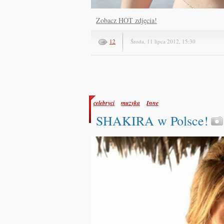
Zobacz HOT zdjęcia!
12
Środa, 11 lipca 2012, 15:30
celebryci
muzyka
Inne
SHAKIRA w Polsce!