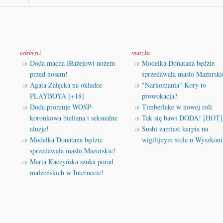
celebryci
muzyka
Doda macha Błażejowi nożem
Modelka Donatana będzie
przed nosem!
sprzedawała masło Mazurski
Agata Załęcka na okładce
"Narkomania" Kory to
PLAYBOYA [+18]
prowokacja?
Doda promuje WOŚP-
Timberlake w nowej roli
koronkowa bielizna i seksualne
Tak się bawi DODA! [HOT]
aluzje!
Sushi zamiast karpia na
Modelka Donatana będzie
wigilijnym stole u Wyszkoni
sprzedawała masło Mazurskie!
Marta Kaczyńska szuka porad
małżeńskich w Internecie!