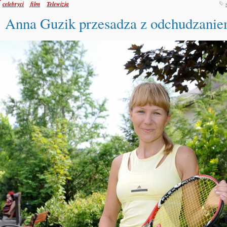
celebryci
film
Telewizja
Anna Guzik przesadza z odchudzani