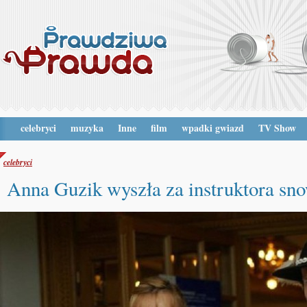
celebryci
muzyka
Inne
film
wpadki gwiazd
TV Show
celebryci
Anna Guzik wyszła za instruktora sn