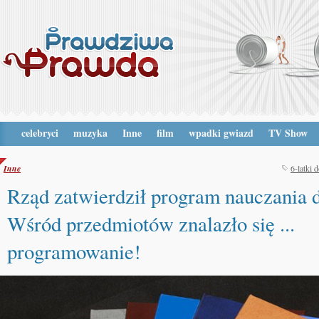
celebryci
muzyka
Inne
film
wpadki gwiazd
TV Show
Inne
6-latki 
Rząd zatwierdził program nauczania d
Wśród przedmiotów znalazło się ...
programowanie!