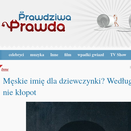
celebryci
muzyka
Inne
film
wpadki gwiazd
TV Show
Inne
Męskie imię dla dziewczynki? Według
nie kłopot