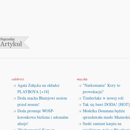
celebryci
muzyka
Agata Załęcka na okładce
"Narkomania" Kory to
PLAYBOYA [+18]
prowokacja?
Doda macha Błażejowi nożem
Timberlake w nowej roli
przed nosem!
Tak się bawi DODA! [HOT]
Doda promuje WOŚP-
Modelka Donatana będzie
koronkowa bielizna i seksualne
sprzedawała masło Mazurski
aluzje!
Sushi zamiast karpia na
"Narkomania" Kory to
wigilijnym stole u Wyszkoni