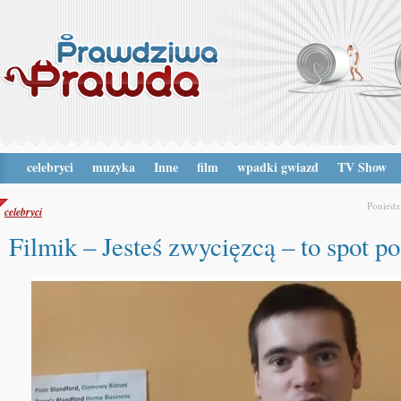
celebryci
muzyka
Inne
film
wpadki gwiazd
TV Show
Poniedz
celebryci
Filmik – Jesteś zwycięzcą – to spot p