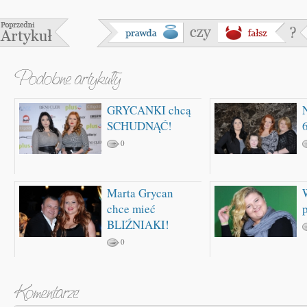
GRYCANKI chcą
SCHUDNĄĆ!
0
Marta Grycan
chce mieć
BLIŹNIAKI!
0