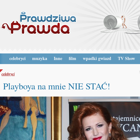
celebryci
muzyka
Inne
film
wpadki gwiazd
TV Show
celebryci
Playboya na mnie NIE STAĆ!