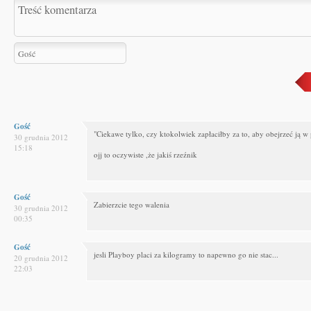
Gość
"Ciekawe tylko, czy ktokolwiek zapłaciłby za to, aby obejrzeć ją w 
30 grudnia 2012
15:18
ojj to oczywiste ,że jakiś rzeźnik
Gość
Zabierzcie tego walenia
30 grudnia 2012
00:35
Gość
jesli Playboy placi za kilogramy to napewno go nie stac...
20 grudnia 2012
22:03