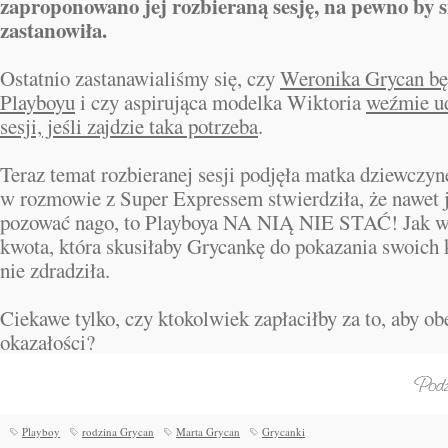
zaproponowano jej rozbieraną sesję, na pewno by 
zastanowiła.
Ostatnio zastanawialiśmy się, czy
Weronika Grycan bę
Playboyu
i czy aspirująca modelka Wiktoria
weźmie ud
sesji, jeśli zajdzie taka potrzeba
.
Teraz temat rozbieranej sesji podjęła matka dziewczy
w rozmowie z Super Expressem stwierdziła, że nawet j
pozować nago, to Playboya NA NIĄ NIE STAĆ! Jak w
kwota, która skusiłaby Grycankę do pokazania swoich 
nie zdradziła.
Ciekawe tylko, czy ktokolwiek zapłaciłby za to, aby ob
okazałości?
Playboy
rodzina Grycan
Marta Grycan
Grycanki