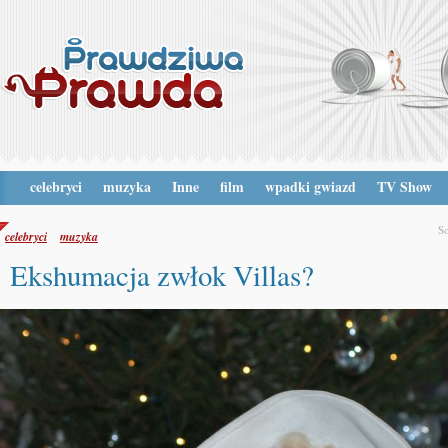
celebryci
muzyka
Inne
film
wpadki gwiazd
TV Show
So
celebryci
muzyka
Ekshumacja zwłok Villas?