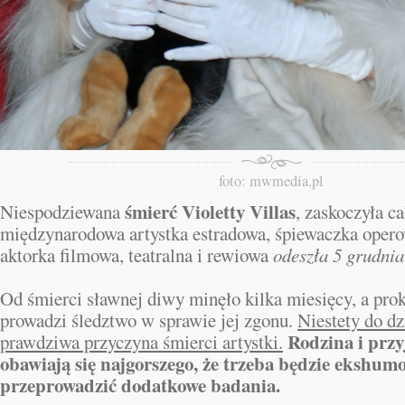
foto: mwmedia.pl
śmierć Violetty Villas
Niespodziewana
, zaskoczyła ca
międzynarodowa artystka estradowa, śpiewaczka opero
aktorka filmowa, teatralna i rewiowa
odeszła 5 grudnia
Od śmierci sławnej diwy minęło kilka miesięcy, a prok
prowadzi śledztwo w sprawie jej zgonu.
Niestety do dz
Rodzina i przyj
prawdziwa przyczyna śmierci artystki.
obawiają się najgorszego, że trzeba będzie ekshum
przeprowadzić dodatkowe badania.