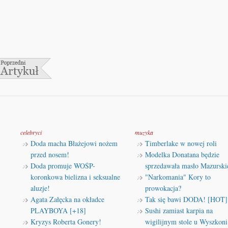
celebryci
muzyka
Doda macha Błażejowi nożem
Timberlake w nowej roli
przed nosem!
Modelka Donatana będzie
Doda promuje WOŚP-
sprzedawała masło Mazurski
koronkowa bielizna i seksualne
"Narkomania" Kory to
aluzje!
prowokacja?
Agata Załęcka na okładce
Tak się bawi DODA! [HOT]
PLAYBOYA [+18]
Sushi zamiast karpia na
Kryzys Roberta Gonery!
wigilijnym stole u Wyszkoni