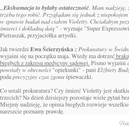
Ekshumacja to byłaby ostateczność
„
. Mam nadzieję, 
trzeba tego robić. Przyglądam się jednak z niepokojem 
w sprawie badań nad ciałem Violetty. Chciałabym poz
śmierci i dokładną datę”
- wyznaje "Super Expressowi
Pietraszak, przyjaciółka artystki.
Ewa Ścierzyńska
Jak twierdzi
z Prokuratury w Świdn
wyjaśni się na początku maja. Wtedy ma dotrzeć
braku
biegłych z zakresu medycyny sądowej.
Pismo wyjaśni
powstały w obecności
"opiekunki" - pani
Elżbiety Budz
poda
precyzyjny czas zgonu
śpiewaczki.
Co ustali prokuratura? Czy śmierć Violetty jest skutk
trzecich? Na dzień dzisiejszy pozostaje wiele pytań be
Miejmy nadzieję, że opinia biegłych rozwieje wszelkie
nareszcie poznamy prawdę.