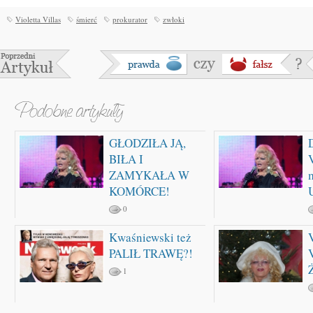
Violetta Villas
śmierć
prokurator
zwłoki
GŁODZIŁA JĄ,
BIŁA I
ZAMYKAŁA W
KOMÓRCE!
0
Kwaśniewski też
PALIŁ TRAWĘ?!
1