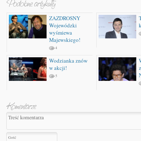
ZAZDROSNY
Wojewódzki
wyśmiewa
Majewskiego!
4
Wodzianka znów
w akcji!
z
5