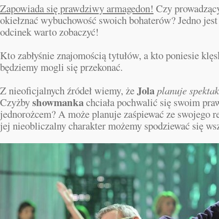
Zapowiada się prawdziwy armagedon!
Czy prowadzący
okiełznać wybuchowość swoich bohaterów? Jedno jest
odcinek warto zobaczyć!
Kto zabłyśnie znajomością tytułów, a kto poniesie kl
będziemy mogli się przekonać.
Jola
Z nieoficjalnych źródeł wiemy, że
planuje spektak
showmanka
Czyżby
chciała pochwalić się swoim pr
jednorożcem? A może planuje zaśpiewać ze swojego r
jej nieobliczalny charakter możemy spodziewać się ws