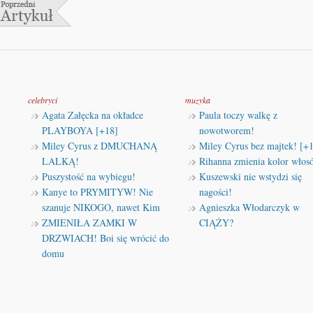
celebryci
muzyka
Agata Załęcka na okładce
Paula toczy walkę z
PLAYBOYA [+18]
nowotworem!
Miley Cyrus z DMUCHANĄ
Miley Cyrus bez majtek! [+
LALKĄ!
Rihanna zmienia kolor włos
Puszystość na wybiegu!
Kuszewski nie wstydzi się
Kanye to PRYMITYW! Nie
nagości!
szanuje NIKOGO, nawet Kim
Agnieszka Włodarczyk w
ZMIENIŁA ZAMKI W
CIĄŻY?
DRZWIACH! Boi się wrócić do
domu