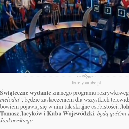
foto: youtube.pl
Świąteczne wydanie
znanego programu rozrywkoweg
melodia
”, będzie zaskoczeniem dla wszystkich telewi
Jol
bowiem pojawią się w nim tak skrajne osobistości.
Tomasz Jacyków
Kuba Wojewódzki
i
,
będą gośćmi 
Jankowskiego.