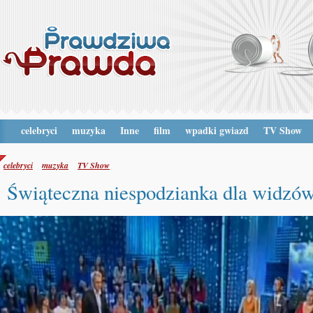
celebryci
muzyka
Inne
film
wpadki gwiazd
TV Show
celebryci
muzyka
TV Show
Świąteczna niespodzianka dla widzó