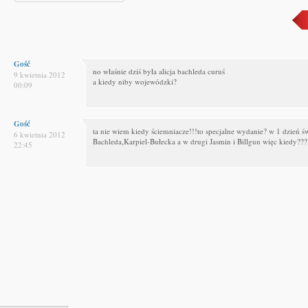
Gość
no właśnie dziś była alicja bachleda curuś
9 kwietnia 2012
a kiedy niby wojewódzki?
00:09
Gość
ta nie wiem kiedy ściemniacze!!!to specjalne wydanie? w 1 dzień ś
6 kwietnia 2012
Bachleda,Karpiel-Bułecka a w drugi Jasmin i Billgun więc kiedy???
22:45