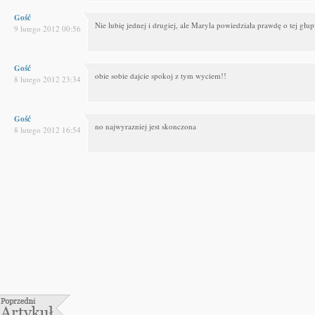
Gość
Nie lubię jednej i drugiej, ale Maryla powiedziała prawdę o tej głup
9 lutego 2012 00:56
Gość
obie sobie dajcie spokoj z tym wyciem!!
8 lutego 2012 23:34
Gość
no najwyrazniej jest skonczona
8 lutego 2012 16:54