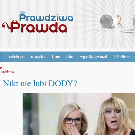
celebryci
muzyka
Inne
film
wpadki gwiazd
TV Show
celebryci
Nikt nie lubi DODY?