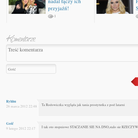
nadal łączy ich
przyjaźń!
1
Ryhhu
Ta Rodowiczka wygląda jak tania prostytutka z pod latarni
26 marca 2012 22:48
Gość
I tak oto stopniowe STACZANIE SIE NA DNO,stalo sie RZECZY
9 lutego 2012 22:17