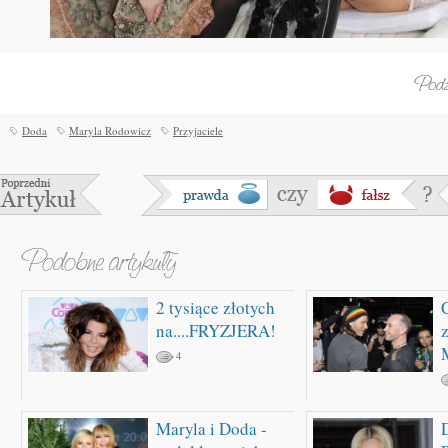
Doda
Maryla Rodowicz
Przyjaciele
2 tysiące złotych
na....FRYZJERA!
4
Maryla i Doda -