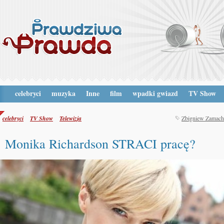
celebryci
muzyka
Inne
film
wpadki gwiazd
TV Show
celebryci
TV Show
Telewizja
Zbigniew Zamac
Monika Richardson STRACI pracę?