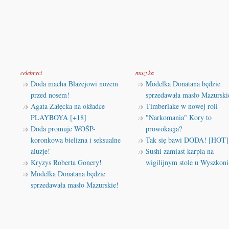
celebryci
muzyka
Doda macha Błażejowi nożem
Modelka Donatana będzie
przed nosem!
sprzedawała masło Mazurski
Agata Załęcka na okładce
Timberlake w nowej roli
PLAYBOYA [+18]
"Narkomania" Kory to
Doda promuje WOŚP-
prowokacja?
koronkowa bielizna i seksualne
Tak się bawi DODA! [HOT]
aluzje!
Sushi zamiast karpia na
Kryzys Roberta Gonery!
wigilijnym stole u Wyszkoni
Modelka Donatana będzie
sprzedawała masło Mazurskie!