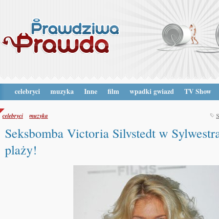
celebryci
muzyka
Inne
film
wpadki gwiazd
TV Show
celebryci
muzyka
S
Seksbomba Victoria Silvstedt w Sylwestra
plaży!