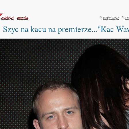
celebryci
muzyka
Borys Szyc
Do
Szyc na kacu na premierze...''Kac Waw