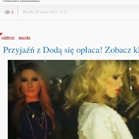
4
Wtorek, 28 lutego 2012, 15:22
celebryci
muzyka
Przyjaźń z Dodą się opłaca! Zobacz k