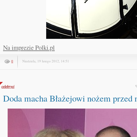
Na imprezie Polki.pl
0
Niedziela, 19 lutego 2012, 14:51
celebryci
Doda macha Błażejowi nożem przed 