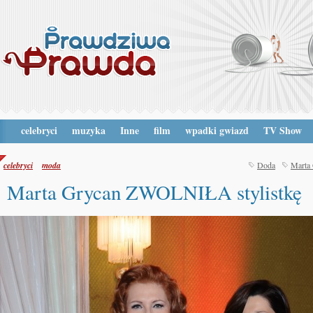
celebryci
muzyka
Inne
film
wpadki gwiazd
TV Show
celebryci
moda
Doda
Marta
Marta Grycan ZWOLNIŁA stylistkę