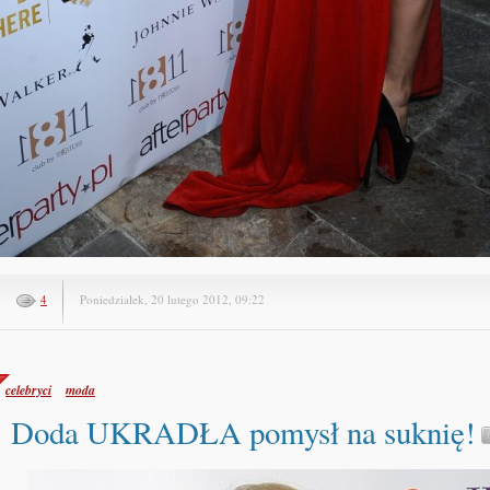
4
Poniedziałek, 20 lutego 2012, 09:22
celebryci
moda
Doda UKRADŁA pomysł na suknię!