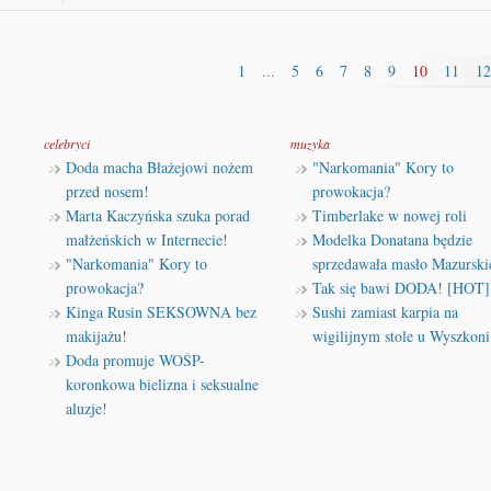
1
...
5
6
7
8
9
10
11
12
celebryci
muzyka
Doda macha Błażejowi nożem
"Narkomania" Kory to
przed nosem!
prowokacja?
Marta Kaczyńska szuka porad
Timberlake w nowej roli
małżeńskich w Internecie!
Modelka Donatana będzie
"Narkomania" Kory to
sprzedawała masło Mazurski
prowokacja?
Tak się bawi DODA! [HOT]
Kinga Rusin SEKSOWNA bez
Sushi zamiast karpia na
makijażu!
wigilijnym stole u Wyszkoni
Doda promuje WOŚP-
koronkowa bielizna i seksualne
aluzje!