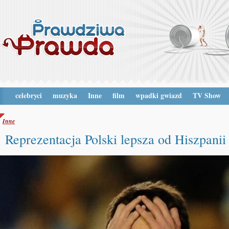
celebryci
muzyka
Inne
film
wpadki gwiazd
TV Show
Inne
Reprezentacja Polski lepsza od Hiszpanii