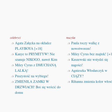
celebryci
muzyka
Agata Załęcka na okładce
Paula toczy walkę z
PLAYBOYA [+18]
nowotworem!
Kanye to PRYMITYW! Nie
Miley Cyrus bez majtek! [+
szanuje NIKOGO, nawet Kim
Kuszewski nie wstydzi się
Miley Cyrus z DMUCHANĄ
nagości!
LALKĄ!
Agnieszka Włodarczyk w
Puszystość na wybiegu!
CIĄŻY?
ZMIENIŁA ZAMKI W
Rihanna zmienia kolor włos
DRZWIACH! Boi się wrócić do
domu