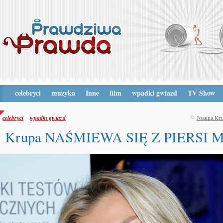
celebryci
muzyka
Inne
film
wpadki gwiazd
TV Show
celebryci
wpadki gwiazd
Joanna Kr
Krupa NAŚMIEWA SIĘ Z PIERSI M