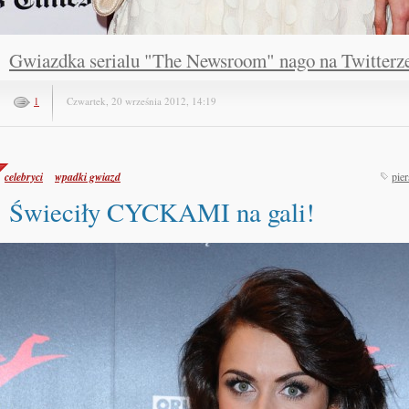
Gwiazdka serialu "The Newsroom" nago na Twitterz
1
Czwartek, 20 września 2012, 14:19
celebryci
wpadki gwiazd
pier
Świeciły CYCKAMI na gali!