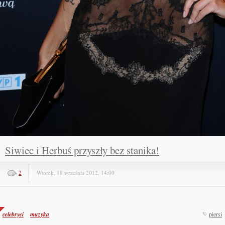
Siwiec i Herbuś przyszły bez stanika!
2
Wtorek, 18 września 2012, 14:00
celebryci
muzyka
piersi