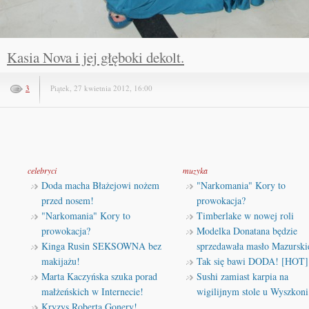
Kasia Nova i jej głęboki dekolt.
3
Piątek, 27 kwietnia 2012, 16:00
celebryci
muzyka
Doda macha Błażejowi nożem
"Narkomania" Kory to
przed nosem!
prowokacja?
"Narkomania" Kory to
Timberlake w nowej roli
prowokacja?
Modelka Donatana będzie
Kinga Rusin SEKSOWNA bez
sprzedawała masło Mazurski
makijażu!
Tak się bawi DODA! [HOT]
Marta Kaczyńska szuka porad
Sushi zamiast karpia na
małżeńskich w Internecie!
wigilijnym stole u Wyszkoni
Kryzys Roberta Gonery!