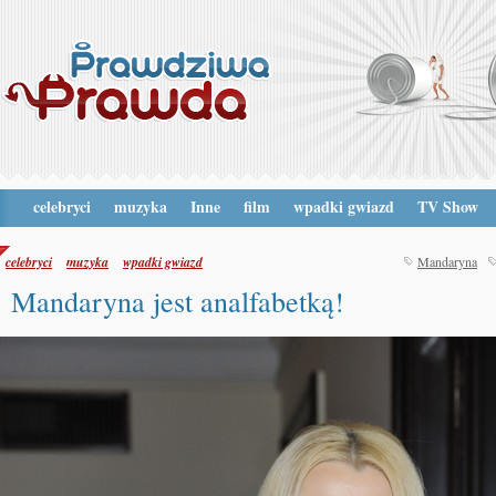
celebryci
muzyka
Inne
film
wpadki gwiazd
TV Show
celebryci
muzyka
wpadki gwiazd
Mandaryna
Mandaryna jest analfabetką!