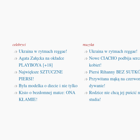
celebryci
muzyka
Ukraina w rytmach reggae!
Ukraina w rytmach reggae!
Agata Załęcka na okładce
Nowe CIACHO podbija serc
PLAYBOYA [+18]
kobiet!
Największe SZTUCZNE
Piersi Rihanny BEZ SUTK
PIERSI!
Przywitana mąką na czerw
Była modelka o diecie i nie tylko
dywanie!
Kisio o bezdomnej matce: ONA
Rodzice nie chcą jej puścić 
KŁAMIE!
studia!