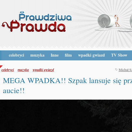
celebryci
muzyka
Inne
film
wpadki gwiazd
TV Show
celebryci
muzyka
wpadki gwiazd
Michał S
MEGA WPADKA!! Szpak lansuje się prz
aucie!!