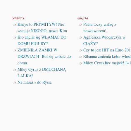
celebryci
muzyka
Kanye to PRYMITYW! Nie
Paula toczy walkę z
szanuje NIKOGO, nawet Kim
nowotworem!
Kto chciał się WŁAMAĆ DO
Agnieszka Włodarczyk w
DOMU FIGURY?
CIĄŻY?
ZMIENIŁA ZAMKI W
Czy to jest HIT na Euro 201
DRZWIACH! Boi się wrócić do
Rihanna zmienia kolor włos
domu
Miley Cyrus bez majtek! [+
Miley Cyrus z DMUCHANĄ
LALKĄ!
Na masaż - do Rysia