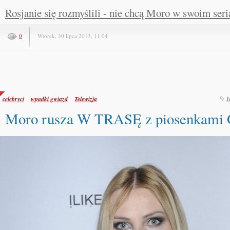
Rosjanie się rozmyślili - nie chcą Moro w swoim seri
0
Wtorek, 30 lipca 2013, 11:04
celebryci
wpadki gwiazd
Telewizja
J
Moro rusza W TRASĘ z piosenkami