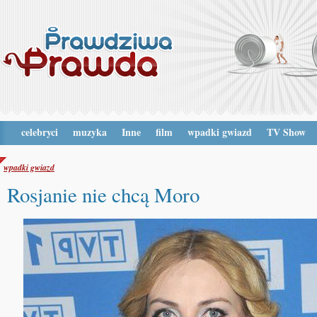
celebryci
muzyka
Inne
film
wpadki gwiazd
TV Show
wpadki gwiazd
Rosjanie nie chcą Moro